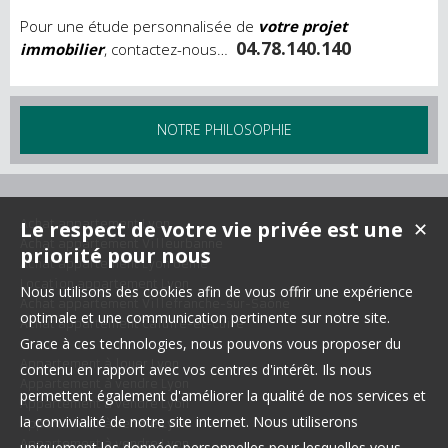
Pour une étude personnalisée de
votre projet
04.78.140.140
immobilier
, contactez-nous…
NOTRE PHILOSOPHIE
Achat appartement Lyon
Le respect de votre vie privée est une
✕
Achat appartement Villeurbanne
priorité pour nous
Achat appartement Lyon 6ème
Location appartement Lyon
Nous utilisons des cookies afin de vous offrir une expérience
Achat appartement Villefranche-sur-Saône
optimale et une communication pertinente sur notre site.
Achat appartement Caluire-et-Cuire
Grace à ces technologies, nous pouvons vous proposer du
Appartement à louer Lyon
contenu en rapport avec vos centres d'intérêt. Ils nous
Appartement à vendre Lyon
permettent également d'améliorer la qualité de nos services et
Appartement à vendre Lyon
la convivialité de notre site internet. Nous utiliserons
Appartement à vendre Lyon
Appartement à vendre Lyon
uniquement les données personnelles pour lesquelles vous