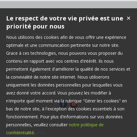
Achat appartement Lyon
Le respect de votre vie privée est une
✕
Achat appartement Villeurbanne
priorité pour nous
Achat appartement Lyon 6ème
Location appartement Lyon
Nous utilisons des cookies afin de vous offrir une expérience
Achat appartement Villefranche-sur-Saône
optimale et une communication pertinente sur notre site.
Achat appartement Caluire-et-Cuire
Grace à ces technologies, nous pouvons vous proposer du
Appartement à louer Lyon
contenu en rapport avec vos centres d'intérêt. Ils nous
Appartement à vendre Lyon
permettent également d'améliorer la qualité de nos services et
Appartement à vendre Lyon
la convivialité de notre site internet. Nous utiliserons
Appartement à vendre Lyon
Appartement à vendre Lyon
uniquement les données personnelles pour lesquelles vous
Appartement à vendre Villeurbanne
avez donné votre accord. Vous pouvez les modifier à
n'importe quel moment via la rubrique "Gérer les cookies" en
bas de notre site, à l'exception des cookies essentiels à son
Nos Honoraires
fonctionnement. Pour plus d'informations sur vos données
Mentions légales
personnelles, veuillez consulter
notre politique de
Offre complète
confidentialité
.
Espace propriétaire