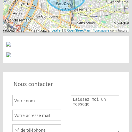
Leaflet
| ©
OpenStreetMap
|
Foursquare
contributors
Nous contacter