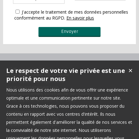
J'accepte le traitement de mes données personnelles
conformément au RGPD.
En savoir plus
Le respect de votre vie privée est une
Achat appartement Lyon
✕
Achat appartement Villeurbanne
priorité pour nous
Achat appartement Lyon 6ème
Location appartement Lyon
Nous utilisons des cookies afin de vous offrir une expérience
Achat appartement Villefranche-sur-Saône
optimale et une communication pertinente sur notre site.
Achat appartement Caluire-et-Cuire
Grace à ces technologies, nous pouvons vous proposer du
Appartement à louer Lyon
contenu en rapport avec vos centres d'intérêt. Ils nous
Appartement à vendre Lyon
permettent également d'améliorer la qualité de nos services et
Appartement à vendre Lyon
la convivialité de notre site internet. Nous utiliserons
Appartement à vendre Lyon
Appartement à vendre Lyon
uniquement les données personnelles pour lesquelles vous