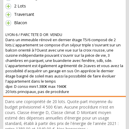
2 Lots
Traversant
Blacon
LYON 6 / PARC TETE D OR VENDU
Dans un immeuble rénové en dernier étage T5/6 composé de 2
lots.L'appartement se compose d'un séjour triple s'ouvrant sur un
balcon orienté à l'Ouest avec une vue sur la croix rousse, une
cuisine indépendante pouvant s'ouvrir sur la pièce de vie, 3
chambres en parquet, une buanderie avec fenêtre, sdb, sde.
L'appartement est également agrémenté de 2caves et vous avez la
possibilité d'acquérir un garage en sus On apprécie le dernier
étage baigné de soleil mais aussi la possibilité de faire évoluer
l'appartement dans le temps
dpe: D conso mini1.380€ max 1940€
20 lots principaux, pas de procédure
Dans une copropriété de 20 lots. Quote-part moyenne du
budget prévisionnel 4 500 €/an. Aucune procédure n'est en
cours. Classe énergie D, Classe climat D Montant moyen
estimé des dépenses annuelles d'énergie pour un usage
standard, établi à partir des prix de l'énergie de l'année 2021 :
entre 1380.00 et 1940.00 €. Nos honoraires :