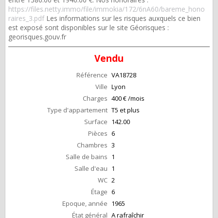
https://files.netty.immo/file/immokia/172/6nA60/bareme_hono
raires_3.pdf
Les informations sur les risques auxquels ce bien
est exposé sont disponibles sur le site Géorisques :
georisques.gouv.fr
Vendu
Référence
VA18728
Ville
Lyon
Charges
400 € /mois
Type d'appartement
T5 et plus
Surface
142.00
Pièces
6
Chambres
3
Salle de bains
1
Salle d'eau
1
WC
2
Étage
6
Epoque, année
1965
État général
A rafraîchir