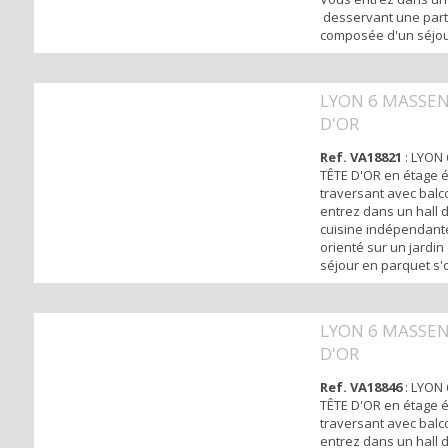
desservant une parti
composée d'un séjou
une terrasse au calme
une cuisine aménag
d'une buanderie et d
LYON 6 MASSEN
partie nuit dispose 
D'OR
dont 2 avec rangeme
un accès à...
Ref. VA18821
: LYON
TÊTE D'OR en étage é
traversant avec bal
entrez dans un hall
cuisine indépendant
orienté sur un jardin
séjour en parquet s'
balcon orienté Sud. 
de 3 chambres en pa
calme sur jardin, un
LYON 6 MASSEN
SDB, un dressing et d
D'OR
indépendantes . Situ
imméd...
Ref. VA18846
: LYON
TÊTE D'OR en étage é
traversant avec bal
entrez dans un hall