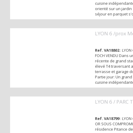
cuisine indépendant
orienté sur un jardin
séjour en parquet s'
balcon orienté Sud. 
de 3 chambres en pa
calme sur jardin, un
LYON 6 /prox M
SDB, un dressing et d
indépendantes . Situ
imméd...
Ref. VA18802
: LYON 
FOCH VENDU Dans un
récente de grand st
élevé T4 traversant 
terrasse et garage d
Partie jour: Un grand
cuisine indépendant
s'ouvrant tous les d
terrasse exposée au
nuit: 3 chambres av
LYON 6 / PARC 
dont une suite paren
dressing et sdb privée
Ref. VA18799
: LYON 
OR SOUS COMPROMI
résidence Pitance de