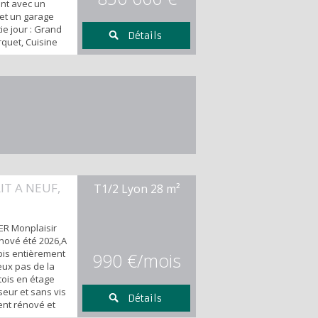
nt avec un
 et un garage
ie jour : Grand
Détails
rquet, Cuisine
lité usa Partie
hambres dont 2
oit sde,
pplémentaire.
aleme...
IT A NEUF,
T1/2 Lyon
28 m²
ER Monplaisir
nové été 2026,A
bis entièrement
990 €/mois
eux pas de la
tois en étage
eur et sans vis
Détails
ent rénové et
, climatisation