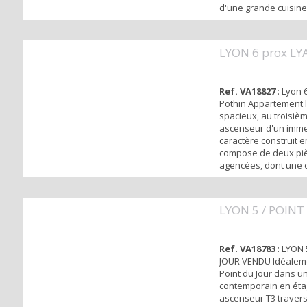
d'une grande cuisine
meublée, d'un séjou
avec cheminée et pou
l'ouest au calme sur
LYON 6 prox L
cour. Vous disposez 
d'eau et de toilettes
indépendantes.Le...
Ref. VA18827
: Lyon 6
Pothin Appartement 
spacieux, au troisiè
ascenseur d'un imm
caractère construit en
compose de deux pi
agencées, dont une
confortable. La cuisi
indépendante, amén
équipée peut être ou
LYON 5 / POINT
séjour, La salle de ba
toilettes indépendan
confort moderne et pr
Ref. VA18783
: LYON 
JOUR VENDU Idéaleme
Point du Jour dans u
contemporain en éta
ascenseur T3 traver