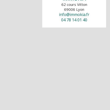
62 cours Vitton
69006
Lyon
info@immokia.fr
04 78 14 01 40