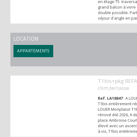
en étage T5 traversa
grand balcon à vivre
double possible. Part
séjour d'angle en pa
indépendante possibi
nuit: 4 spacieuses c
suites avec soit sdb s
LOCATION
dressing et 1 sde su
L'appartement est ég
APPARTEMENTS
T1bis+pkg REFA
clim,terrasse
Ref. LA18847
: A LOU
T1bis entièrement ré
LOUER Monplaisir T1
rénové été 2026, A d
place Ambroise Cour
élevé avec un ascens
à vis, T1bis entièrem
meublé avec terrasse