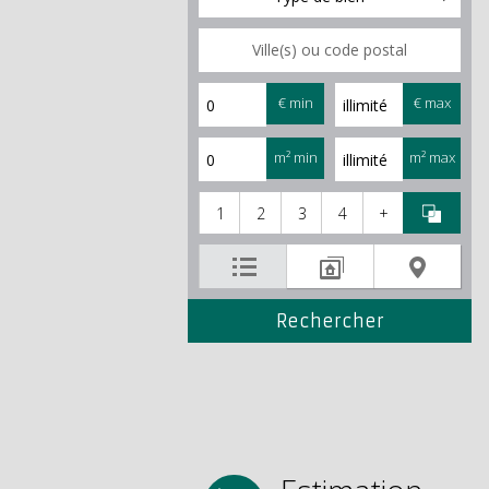
€ min
€ max
m² min
m² max
1
2
3
4
+