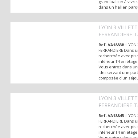
grand balcon à vivre
dans un hall en par
un espace jour et u
nuit.vous disposez d
parquet orienté au S
LYON 3 VILLETT
balcon à vivre, d'une
FERRANDIERE T4
équipée indépendan
accès sur l’exté...
piscine
Ref. VA18838
: LYON 
FERRANDIERE Dans u
recherchée avec pisci
intérieur T4 en étage
Vous entrez dans un 
desservant une parti
composée d'un séjou
une terrasse au calme
une cuisine aménag
d'une buanderie et d
LYON 3 VILLETT
partie nuit dispose 
FERRANDIERE T4
dont 2 avec rangeme
un accès à...
piscine
Ref. VA18845
: LYON 
FERRANDIERE Dans u
recherchée avec pisci
intérieur T4 en étage
Vous entrez dans un 