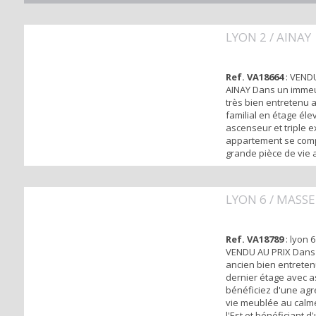
LYON 2 / AINAY
Ref. VA18664
: VENDU
AINAY Dans un imme
très bien entretenu
familial en étage éle
ascenseur et triple ex
appartement se com
grande pièce de vie 
cuisine ouverte et u
partie nuit dispose 
en parquet avec des
LYON 6 / MASSE
rangements.Vous bén
également d'une sall
une salle d'eau, un 
Ref. VA18789
: lyon 
bu...
VENDU AU PRIX Dans
ancien bien entreten
dernier étage avec 
bénéficiez d'une agr
vie meublée au calm
l'Est et bénéficiant d