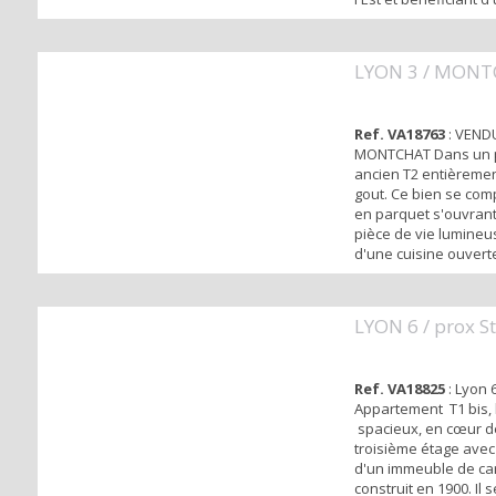
luminosité.La cuisine
équipée de plaques 
d'un micro onde, d'un
LYON 3 / MON
d'un réfrigérateur.La
moderne dispose d'
d'une va...
Ref. VA18763
: VENDU
MONTCHAT Dans un p
ancien T2 entièreme
gout. Ce bien se com
en parquet s'ouvrant
pièce de vie lumine
d'une cuisine ouvert
équipée. Vous dispo
chambre indépendant
salle d'eau moderne.
LYON 6 / prox 
est individuel. Vous 
proximité de toutes l
Ref. VA18825
: Lyon 
Appartement T1 bis,
spacieux, en cœur de 
troisième étage ave
d'un immeuble de ca
construit en 1900. Il