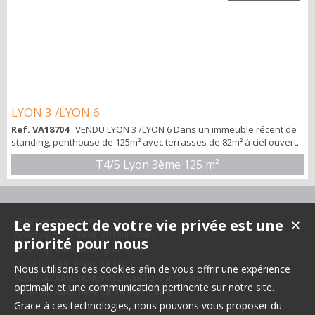
LYON 3 /LYON 6
Ref. VA18704
: VENDU LYON 3 /LYON 6 Dans un immeuble récent de
standing, penthouse de 125m² avec terrasses de 82m² à ciel ouvert.
L'appartement se compose d'un espace de vie de 51m² s'ouvrant
T4/5 Lyon 3ème
125 m²
sur une très agréable terrasse arborée de 70m² plein Sud. La
cuisine semi ouverte et équipée bénéficie de sa propre porte de
service,d'une buanderie et d'un accès direct à la terrasse
principale. La partie nu...
Achat appartement Lyon
Le respect de votre vie privée est une
✕
Achat appartement Villeurbanne
priorité pour nous
Achat appartement Lyon 6ème
Location appartement Lyon
Nous utilisons des cookies afin de vous offrir une expérience
Achat appartement Villefranche-sur-Saône
optimale et une communication pertinente sur notre site.
Achat appartement Caluire-et-Cuire
Grace à ces technologies, nous pouvons vous proposer du