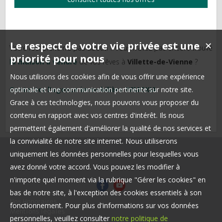
Le respect de votre vie privée est une
✕
Votre recherche n’a pas abouti ? Vous n’avez pas encore trouvé
priorité pour nous
la maison à vendre
de vos rêves à
Villette-de-Vienne
?
Nous utilisons des cookies afin de vous offrir une expérience
Contacter l'agence immobilière IMMOKIA
optimale et une communication pertinente sur notre site.
Grace à ces technologies, nous pouvons vous proposer du
contenu en rapport avec vos centres d'intérêt. Ils nous
permettent également d'améliorer la qualité de nos services et
la convivialité de notre site internet. Nous utiliserons
uniquement les données personnelles pour lesquelles vous
avez donné votre accord. Vous pouvez les modifier à
n'importe quel moment via la rubrique "Gérer les cookies" en
bas de notre site, à l'exception des cookies essentiels à son
Nos Honoraires
fonctionnement. Pour plus d'informations sur vos données
Mentions légales
personnelles, veuillez consulter
notre politique de
Offre complète